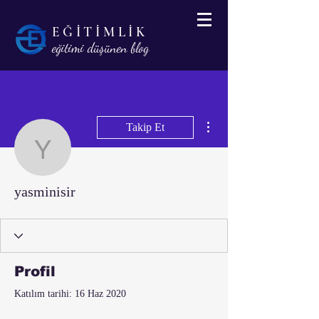
EĞİTİMLİK
eğitimi düşünen blog
Diğer Eylemler
Takip Et
yasminisir
yasminisir
Profil
Katılım tarihi: 16 Haz 2020