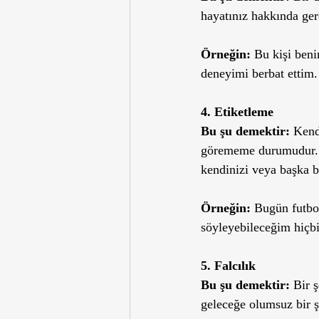
hayatınız hakkında gerç
Örneğin:
 Bu kişi ben
deneyimi berbat ettim
4. Etiketleme
Bu şu demektir: 
Kendi
görememe durumudur. Bi
kendinizi veya başka bi
Örneğin: 
Bugün futbo
söyleyebileceğim hiçb
5. Falcılık
Bu şu demektir:
 Bir 
geleceğe olumsuz bir şe