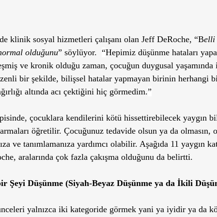
e klinik sosyal hizmetleri çalışanı olan Jeff DeRoche, “B
elli
 normal olduğunu
” söylüyor.  
“
Hepimiz düşünme hataları yapar
eşmiş ve kronik olduğu zaman, çocuğun duygusal yaşamında i
nli bir şekilde, bilişsel hatalar yapmayan birinin herhangi bi
ğırlığı altında acı çektiğini hiç görmedim.
”
apisinde, çocuklara kendilerini kötü hissettirebilecek yaygın bil
varmaları öğretilir. Çocuğunuz tedavide olsun ya da olmasın, o
za ve tanımlamanıza yardımcı olabilir. Aşağıda 11 yaygın ka
che, aralarında çok fazla çakışma olduğunu da belirtti.
ir Şeyi Düşünme (Siyah-Beyaz Düşünme ya da İkili Düşü
nceleri yalnızca iki kategoride görmek yani ya iyidir ya da kö