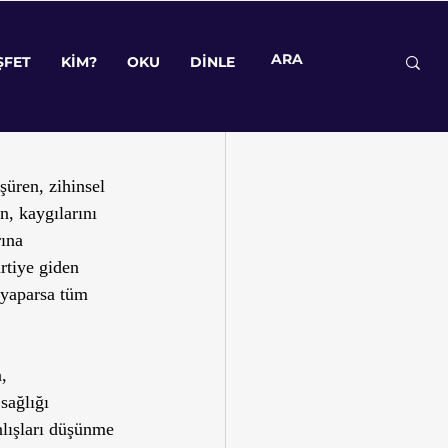
ap/Film
ŞFET
KİM?
OKU
DİNLE
üren, zihinsel 
n, kaygılarını 
ına 
rtiye giden 
 yaparsa tüm 
, 
sağlığı 
anlışları düşünme 