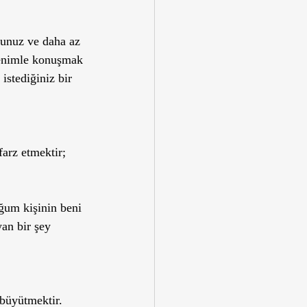
sunuz ve daha az 
 benimle konuşmak 
stediğiniz bir 
arz etmektir; 
um kişinin beni 
an bir şey 
 büyütmektir. 