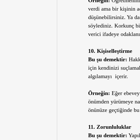
Örneğin:
 Öğretmeniniz
verdi ama bir kişinin 
düşünebilirsiniz. Ya d
söylediniz. Korkunç bir
verici ifadeye odaklanı
10. Kişiselleştirme
Bu şu demektir:
 Hakk
için kendinizi suçlama
algılamayı  içerir.
Örneğin:
 Eğer ebevey
önümden yürümeye nasıl
önünüze geçtiğinde bu a
11. Zorunluluklar
Bu şu demektir:
 Yapı