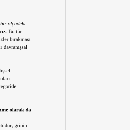
 bir ölçüdeki 
ız. Bu tür 
zler bırakması 
r davranışsal 
işsel 
nları 
tegoride 
nme olarak da 
tüdür; grinin 