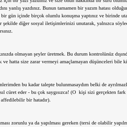
 için bir yazı yazdınız ve size onun hakkında bir sürü olumlu
adını yanlış yazdınız. Bunun tamamen bir yazım hatası olduğu
a bir gün içinde birçok olumlu konuşma yaptınız ve birinde uta
 şekilde diğer sosyal iletişimlerinizi unutarak, yalnızca söyle
rsınız. 
ınızda olmayan şeyler üretmek. Bu durum kontrolünüz dışında
k ve hatta size zarar vermeyi amaçlamayan düşünceleri bile ki
nlerimden bu kadar talepte bulunmasaydım belki de ayrılmazla
 cüret eder - bu çok saygısızca! (O  kişi sizi gerçekten fark
ffedilebilir bir hatadır).
lması zorunlu ya da yapılması gereken (tersi de olabilir yapı