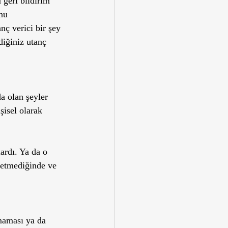
 geri bildirim 
nu 
nç verici bir şey 
diğiniz utanç 
 olan şeyler 
şisel olarak 
rdı. Ya da o 
 etmediğinde ve 
lmaması ya da 