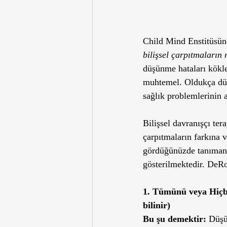
Child Mind Enstitüsünd
bilişsel çarpıtmaların
düşünme hataları kökl
muhtemel. Oldukça düze
sağlık problemlerinin a
Bilişsel davranışçı ter
çarpıtmaların farkına 
gördüğünüzde tanımanı
gösterilmektedir. DeRo
1. Tümünü veya Hiçb
bilinir)
Bu şu demektir:
 Düşü