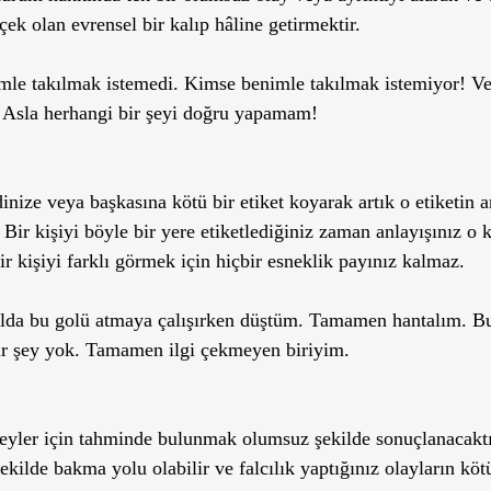
ek olan evrensel bir kalıp hâline getirmektir.
imle takılmak istemedi. Kimse benimle takılmak istemiyor! 
. Asla herhangi bir şeyi doğru yapamam! 
nize veya başkasına kötü bir etiket koyarak artık o etiketin a
r kişiyi böyle bir yere etiketlediğiniz zaman anlayışınız o ka
r kişiyi farklı görmek için hiçbir esneklik payınız kalmaz. 
lda bu golü atmaya çalışırken düştüm. Tamamen hantalım. 
ir şey yok. Tamamen ilgi çekmeyen biriyim.
şeyler için tahminde bulunmak olumsuz şekilde sonuçlanacakt
kilde bakma yolu olabilir ve falcılık yaptığınız olayların kötü