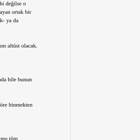
bi değilse o 
ayan ortak bir 
k- ya da 
m altüst olacak. 
nda bile bunun 
söre binmekten 
 onu tüm 