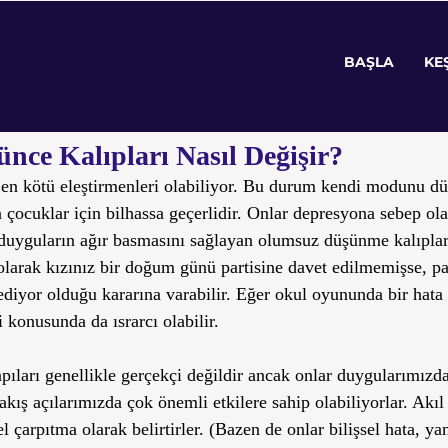
koloji
Sanat
Teknoloji
Röportaj
Kit
BAŞLA
KE
0
5 dakikada okunur
ce Kalıpları Nasıl Değişir?
 en kötü eleştirmenleri olabiliyor. Bu durum kendi modunu düş
 çocuklar için bilhassa geçerlidir. Onlar depresyona sebep ola
i duyguların ağır basmasını sağlayan olumsuz düşünme kalıplar
 olarak kızınız bir doğum günü partisine davet edilmemişse, pa
ediyor olduğu kararına varabilir. Eğer okul oyununda bir hata
 konusunda da ısrarcı olabilir. 
ıları genellikle gerçekçi değildir ancak onlar duygularımızda
kış açılarımızda çok önemli etkilere sahip olabiliyorlar. Akıl 
el çarpıtma olarak belirtirler. (Bazen de onlar bilişsel hata, y