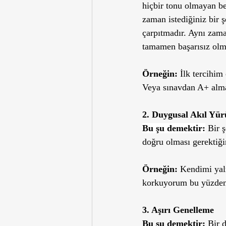
hiçbir tonu olmayan bey
zaman istediğiniz bir 
çarpıtmadır. Aynı zam
tamamen başarısız olma
Örneğin: 
İlk tercihim
Veya sınavdan A+ alma
2. Duygusal Akıl Yü
Bu şu demektir:
 Bir 
doğru olması gerektiği
Örneğin:
 Kendimi yal
korkuyorum bu yüzden a
3. Aşırı Genelleme
Bu şu demektir: 
Bir 