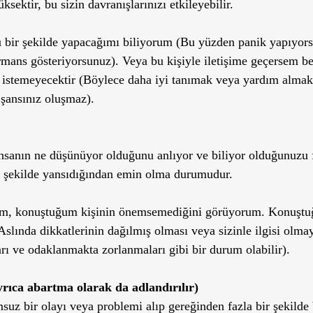
ksektir, bu sizin davranışlarınızı etkileyebilir.
ü bir şekilde yapacağımı biliyorum (Bu yüzden panik yapıyor
formans gösteriyorsunuz). Veya bu kişiyle iletişime geçersem
istemeyecektir (Böylece daha iyi tanımak veya yardım almak i
 şansınız oluşmaz).
insanın ne düşünüyor olduğunu anlıyor ve biliyor olduğunuzu f
ir şekilde yansıdığından emin olma durumudur. 
, konuştuğum kişinin önemsemediğini görüyorum. Konuştuğ
lında dikkatlerinin dağılmış olması veya sizinle ilgisi olmay
arı ve odaklanmakta zorlanmaları gibi bir durum olabilir). 
yrıca abartma olarak da adlandırılır)
suz bir olayı veya problemi alıp gereğinden fazla bir şekilde