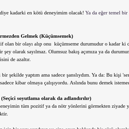
mdiye kadarki en kötü deneyimim olacak! 
Ya da eğer temel bi
 Görmezden Gelmek (Küçümsemek) 
tif olan bir olayı alıp onu  küçümseme durumudur o kadar ki 
bir şey olarak sayılmaz. Olumsuz bakış açımıza ya da durumu
isini de azaltır.
i bir şekilde yaptım ama sadece şanslıydım. Ya da: Bu kişi 'se
 sadece kibar olmaya çalışıyordu. Aslında bunu demek istemed
e (Seçici soyutlama olarak da adlandırılır)
deneyimin tüm pozitif ya da nötr yönlerini görmekten ziyade y
tir. 