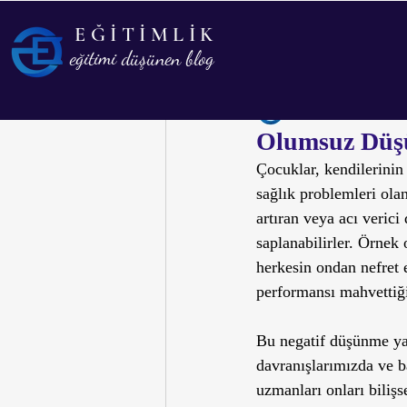
EĞİTİMLİK
Tüm Yazılar
Eğitim
Psi
eğitimi düşünen blog
Eğitimlik
29 Nis 202
Biyografi
Olumsuz Düşün
Çocuklar, kendilerinin
sağlık problemleri olan
artıran veya acı veric
saplanabilirler. Örnek
herkesin ondan nefret 
performansı mahvettiği
Bu negatif düşünme yap
davranışlarımızda ve ba
uzmanları onları bilişs