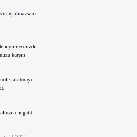
r vuruş almazsam 
deneyimlerinizde 
muza karşın 
ninle takılmayı 
i. 
alnızca negatif 