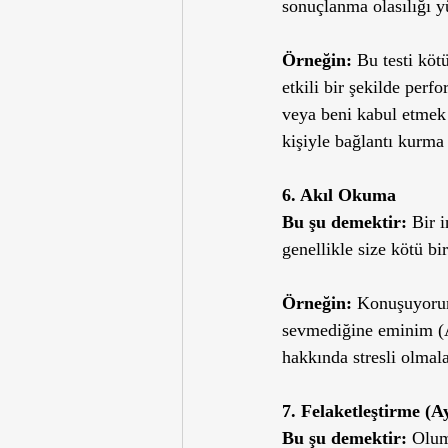
sonuçlanma olasılığı yü
Örneğin: 
Bu testi köt
etkili bir şekilde per
veya beni kabul etmek 
kişiyle bağlantı kurma
6. Akıl Okuma
Bu şu demektir:
 Bir 
genellikle size kötü b
Örneğin: 
Konuşuyorum
sevmediğine eminim (As
hakkında stresli olmal
7. Felaketleştirme (A
Bu şu demektir:
 Olum