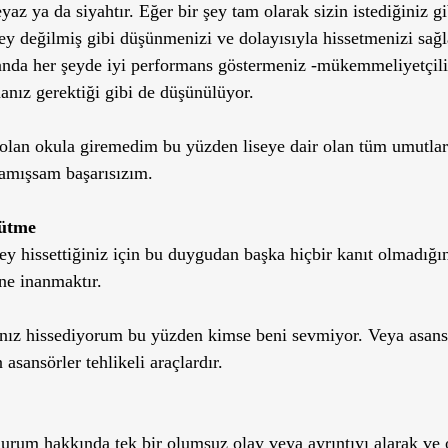
az ya da siyahtır. Eğer bir şey tam olarak sizin istediğiniz gi
şey değilmiş gibi düşünmenizi ve dolayısıyla hissetmenizi sağl
anda her şeyde iyi performans göstermeniz -mükemmeliyetçili
nız gerektiği gibi de düşünülüyor.
 olan okula giremedim bu yüzden liseye dair olan tüm umutları
mışsam başarısızım. 
rütme
şey hissettiğiniz için bu duygudan başka hiçbir kanıt olmadığı
ne inanmaktır.
nız hissediyorum bu yüzden kimse beni sevmiyor. Veya asan
sansörler tehlikeli araçlardır. 
durum hakkında tek bir olumsuz olay veya ayrıntıyı alarak ve