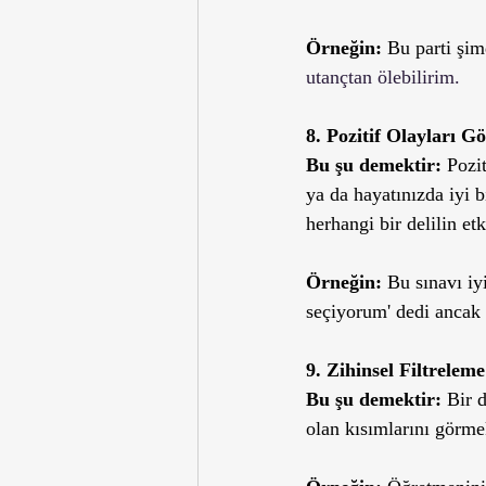
Örneğin: 
Bu parti şi
utançtan ölebilirim. 
8. Pozitif Olayları
Bu şu demektir:
 Pozi
ya da hayatınızda iyi 
herhangi bir delilin etk
Örneğin:
 Bu sınavı iy
seçiyorum' dedi ancak
9. Zihinsel Filtrelem
Bu şu demektir: 
Bir 
olan kısımlarını görmek