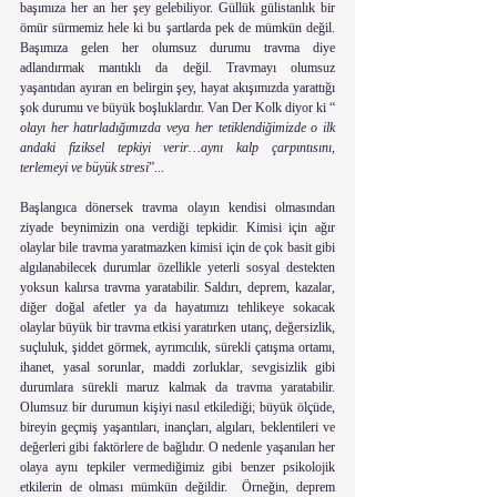
başımıza her an her şey gelebiliyor. Güllük gülistanlık bir 
ömür sürmemiz hele ki bu şartlarda pek de mümkün değil. 
Başımıza gelen her olumsuz durumu travma diye 
adlandırmak mantıklı da değil. Travmayı olumsuz 
yaşantıdan ayıran en belirgin şey, hayat akışımızda yarattığı 
şok durumu ve büyük boşluklardır. Van Der Kolk diyor ki “ 
olayı her hatırladığımızda veya her tetiklendiğimizde o ilk 
andaki fiziksel tepkiyi verir…aynı kalp çarpıntısını, 
terlemeyi ve büyük stresi
”... 
Başlangıca dönersek travma olayın kendisi olmasından 
ziyade beynimizin ona verdiği tepkidir. Kimisi için ağır 
olaylar bile travma yaratmazken kimisi için de çok basit gibi 
algılanabilecek durumlar özellikle yeterli sosyal destekten 
yoksun kalırsa travma yaratabilir. Saldırı, deprem, kazalar, 
diğer doğal afetler ya da hayatımızı tehlikeye sokacak 
olaylar büyük bir travma etkisi yaratırken utanç, değersizlik, 
suçluluk, şiddet görmek, ayrımcılık, sürekli çatışma ortamı, 
ihanet, yasal sorunlar, maddi zorluklar, sevgisizlik gibi 
durumlara sürekli maruz kalmak da travma yaratabilir. 
Olumsuz bir durumun kişiyi nasıl etkilediği; büyük ölçüde, 
bireyin geçmiş yaşantıları, inançları, algıları, beklentileri ve 
değerleri gibi faktörlere de bağlıdır. O nedenle yaşanılan her 
olaya aynı tepkiler vermediğimiz gibi benzer psikolojik 
etkilerin de olması mümkün değildir.  Örneğin, deprem 