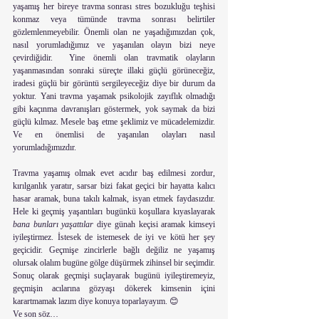
yaşamış her bireye travma sonrası stres bozukluğu teşhisi 
konmaz veya tümünde travma sonrası belirtiler 
gözlemlenmeyebilir. Önemli olan ne yaşadığımızdan çok, 
nasıl yorumladığımız ve yaşanılan olayın bizi neye 
çevirdiğidir.  Yine önemli olan travmatik olayların 
yaşanmasından sonraki süreçte illaki güçlü görüneceğiz, 
iradesi güçlü bir görüntü sergileyeceğiz diye bir durum da 
yoktur. Yani travma yaşamak psikolojik zayıflık olmadığı 
gibi kaçınma davranışları göstermek, yok saymak da bizi 
güçlü kılmaz. Mesele baş etme şeklimiz ve mücadelemizdir. 
Ve en önemlisi de yaşanılan olayları nasıl 
yorumladığımızdır. 
Travma yaşamış olmak evet acıdır baş edilmesi zordur, 
kırılganlık yaratır, sarsar bizi fakat geçici bir hayatta kalıcı 
hasar aramak, buna takılı kalmak, isyan etmek faydasızdır. 
Hele ki geçmiş yaşantıları bugünkü koşullara kıyaslayarak 
bana bunları yaşattılar
 diye günah keçisi aramak kimseyi 
iyileştirmez. İstesek de istemesek de iyi ve kötü her şey 
geçicidir. Geçmişe zincirlerle bağlı değiliz ne yaşamış 
olursak olalım bugüne gölge düşürmek zihinsel bir seçimdir. 
Sonuç olarak geçmişi suçlayarak bugünü iyileştiremeyiz, 
geçmişin acılarına gözyaşı dökerek kimsenin içini 
karartmamak lazım diye konuya toparlayayım. 😊 
Ve son söz…