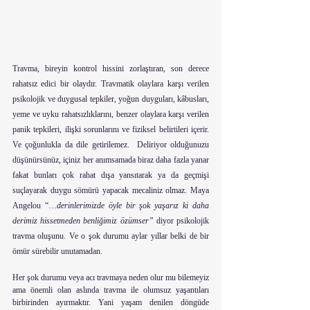
Travma, bireyin kontrol hissini zorlaştıran, son derece 
rahatsız edici bir olaydır. Travmatik olaylara karşı verilen 
psikolojik ve duygusal tepkiler, yoğun duyguları, kâbusları, 
yeme ve uyku rahatsızlıklarını, benzer olaylara karşı verilen 
panik tepkileri, ilişki sorunlarını ve fiziksel belirtileri içerir. 
Ve çoğunlukla da dile getirilemez.  Deliriyor olduğunuzu 
düşünürsünüz, içiniz her anımsamada biraz daha fazla yanar 
fakat bunları çok rahat dışa yansıtarak ya da geçmişi 
suçlayarak duygu sömürü yapacak mecaliniz olmaz. Maya 
Angelou “…
derinlerimizde öyle bir şok yaşarız ki daha 
derimiz hissetmeden benliğimiz özümser” 
diyor psikolojik 
travma oluşunu. Ve o şok durumu aylar yıllar belki de bir 
ömür sürebilir unutamadan. 
Her şok durumu veya acı travmaya neden olur mu bilemeyiz 
ama önemli olan aslında travma ile olumsuz yaşantıları 
birbirinden ayırmaktır. Yani yaşam denilen döngüde 