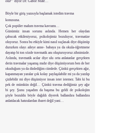
olur” 
diyor Dr. Gabor Mate…
Böyle bir giriş yazısıyla başlamak istedim travma 
konusuna. 
Çok popüler malum travma kavramı…
Günümüz insan sorunu aslında. Hemen her olaydan 
çabucak etkileniyoruz, psikolojimiz bozuluyor, travmatize 
oluyoruz. Sonra bu etkiyle kimi nasıl suçlasak diye düşünüp 
dururken olayı aileye anne- babaya ya da okula-öğretmene 
dayatıp bi ton sözde travmatik anı oluşturuyoruz zihnimizde. 
Aslında, travmatik acılar diye ulu orta anlatanlar gerçekten 
derin travmalar yaşamış mıdır diye düşünüyorum ben de her 
okuduğum ya da dinlediğim cümlede. Çünkü gerçekten ağır, 
kapanmayan yaralar çok kolay paylaşılabilir mi ya da yazılıp 
çizilebilir mi diye düşünüyor insan ister istemez. Tabi ki bu 
pek de mümkün değil… Çünkü travma dediğimiz şey ağır 
bi şey. Şunu yaşadım da başıma bu geldi de psikolojim 
şöyle bozuldu böyle dağıldı diyerek ballandıra ballandıra 
anlatılacak hatıralardan ibaret değil yani…