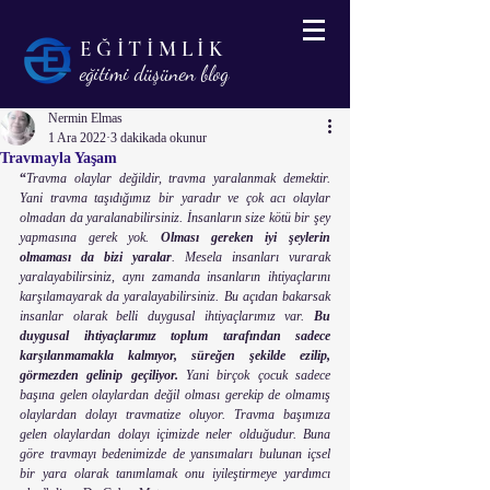
EĞİTİMLİK
eğitimi düşünen blog
Nermin Elmas
1 Ara 2022
3 dakikada okunur
Travmayla Yaşam
“
Travma olaylar değildir, travma yaralanmak demektir. 
Yani travma taşıdığımız bir yaradır ve çok acı olaylar 
olmadan da yaralanabilirsiniz. İnsanların size kötü bir şey 
yapmasına gerek yok. 
Olması gereken iyi şeylerin 
olmaması da bizi yaralar
. Mesela insanları vurarak 
yaralayabilirsiniz, aynı zamanda insanların ihtiyaçlarını 
karşılamayarak da yaralayabilirsiniz. Bu açıdan bakarsak 
insanlar olarak belli duygusal ihtiyaçlarımız var. 
Bu 
duygusal ihtiyaçlarımız toplum tarafından sadece 
karşılanmamakla kalmıyor, süreğen şekilde ezilip, 
görmezden gelinip geçiliyor.
 Yani birçok çocuk sadece 
başına gelen olaylardan değil olması gerekip de olmamış 
olaylardan dolayı travmatize oluyor. Travma başımıza 
gelen olaylardan dolayı içimizde neler olduğudur. Buna 
göre travmayı bedenimizde de yansımaları bulunan içsel 
bir yara olarak tanımlamak onu iyileştirmeye yardımcı 