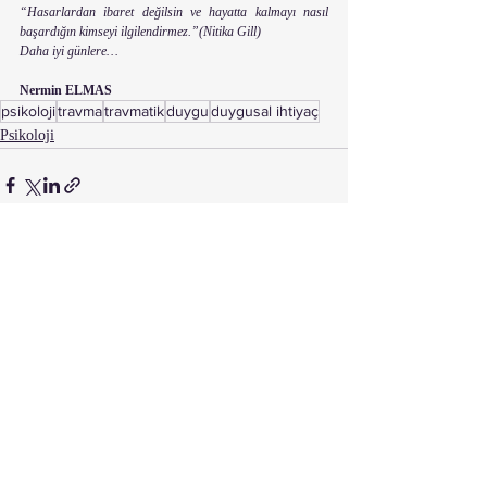
“Hasarlardan ibaret değilsin ve hayatta kalmayı nasıl 
başardığın kimseyi ilgilendirmez.”(Nitika Gill)
Daha iyi günlere…
Nermin ELMAS
psikoloji
travma
travmatik
duygu
duygusal ihtiyaç
Psikoloji
Son Yazılar
Hepsini Gör