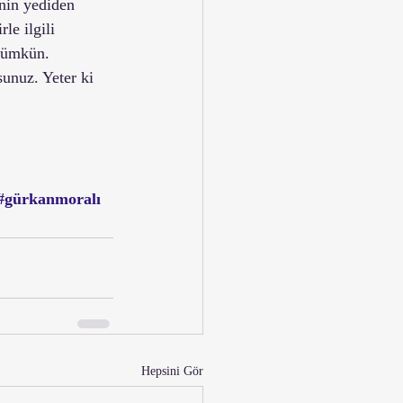
nin yediden 
le ilgili 
 mümkün. 
sunuz. Yeter ki 
#gürkanmoralı
Hepsini Gör