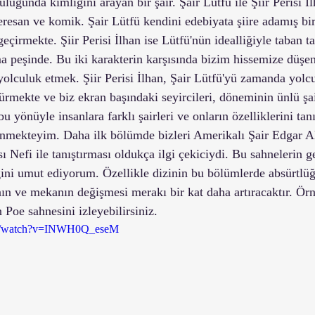
luğunda kimliğini arayan bir şair. Şair Lütfü ile Şiir Perisi İ
eresan ve komik. Şair Lütfü kendini edebiyata şiire adamış bir 
eçirmekte. Şiir Perisi İlhan ise Lütfü'nün idealliğiyle taban tab
a peşinde. Bu iki karakterin karşısında bizim hissemize düşen 
olculuk etmek. Şiir Perisi İlhan, Şair Lütfü'yü zamanda yolc
ürmekte ve biz ekran başındaki seyircileri, döneminin ünlü şai
bu yönüyle insanlara farklı şairleri ve onların özelliklerini t
ünmekteyim. Daha ilk bölümde bizleri Amerikalı Şair Edgar Al
ı Nefi ile tanıştırması oldukça ilgi çekiciydi. Bu sahnelerin 
ini umut ediyorum. Özellikle dizinin bu bölümlerde absürtlü
n ve mekanın değişmesi merakı bir kat daha artıracaktır. Örn
Poe sahnesini izleyebilirsiniz.
om/watch?v=INWH0Q_eseM