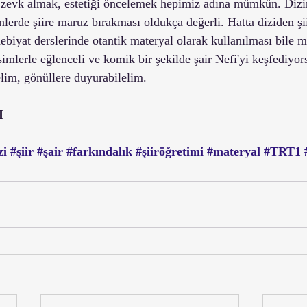
n zevk almak, estetiği öncelemek hepimiz adına mümkün. Dizi
lerde şiire maruz bırakması oldukça değerli. Hatta diziden şiir
debiyat derslerinde otantik materyal olarak kullanılması bile
imlerle eğlenceli ve komik bir şekilde şair Nefi'yi keşfediyor
lim, gönüllere duyurabilelim.   
I
zi
#şiir
#şair
#farkındalık
#şiiröğretimi
#materyal
#TRT1