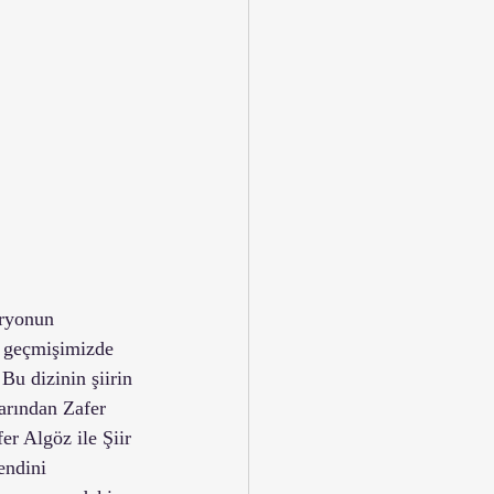
aryonun 
t geçmişimizde 
Bu dizinin şiirin 
arından Zafer 
er Algöz ile Şiir 
endini 