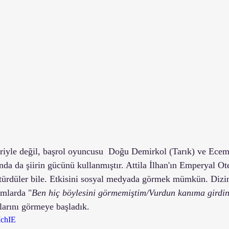
eriyle değil, başrol oyuncusu  Doğu Demirkol (Tarık) ve Ece
da da şiirin gücünü kullanmıştır. Attila İlhan'ın Emperyal Oteli
türdüler bile. Etkisini sosyal medyada görmek mümkün. Dizi
rmlarda "
Ben hiç böylesini görmemiştim/Vurdun kanıma girdin
larını görmeye başladık.
MchIE