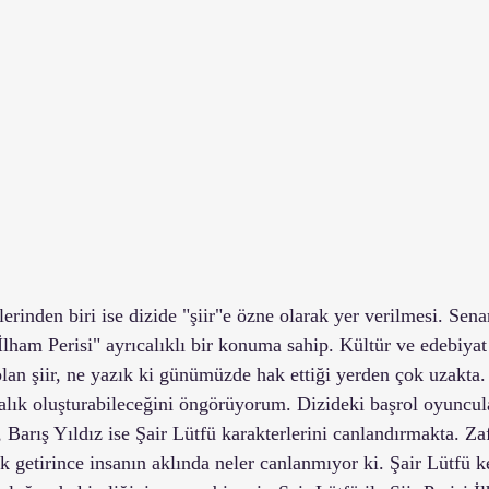
lerinden biri ise dizide "şiir"e özne olarak yer verilmesi. Sen
İlham Perisi" ayrıcalıklı bir konuma sahip. Kültür ve edebiya
lan şiir, ne yazık ki günümüzde hak ettiği yerden çok uzakta. 
alık oluşturabileceğini öngörüyorum. Dizideki başrol oyuncul
, Barış Yıldız ise Şair Lütfü karakterlerini canlandırmakta. Zaf
nk getirince insanın aklında neler canlanmıyor ki. Şair Lütfü k