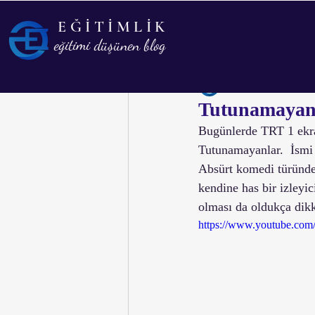
EĞİTİMLİK
Tüm Yazılar
Eğitim
Psi
eğitimi düşünen blog
Eğitimlik
17 Oca 20
Biyografi
Tutunamayanl
Bugünlerde TRT 1 ekran
Tutunamayanlar.  İsmi i
Absürt komedi türünde
kendine has bir izleyic
olması da oldukça dikk
https://www.youtube.co