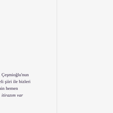
m Çeşmioğlu'nun 
 şiiri ile bizleri 
nin hemen 
 itirazım var