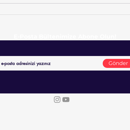
Mükemmellik Tuzağı:
Sava
Mükemmeliyetçiliği
Kitap
Anlamlandırmak
E-Posta Bültenimize Abone Olun!
Gönder
Copyright © 2019-2024 Eğitimlik - Eğitimi Düşünen Blog
egitimlikblog@gmail.com