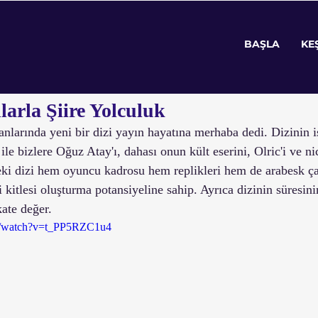
koloji
Sanat
Teknoloji
Röportaj
Kit
BAŞLA
KE
20
2 dakikada okunur
arla Şiire Yolculuk
larında yeni bir dizi yayın hayatına merhaba dedi. Dizinin i
le bizlere Oğuz Atay'ı, dahası onun kült eserini, Olric'i ve nic
ki dizi hem oyuncu kadrosu hem replikleri hem de arabesk ça
i kitlesi oluşturma potansiyeline sahip. Ayrıca dizinin süresin
ate değer. 
m/watch?v=t_PP5RZC1u4