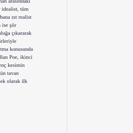
lhan arasındaki 
idealist, tüm 
ana zıt realist 
ise şiir 
uluğa çıkararak 
rleriyle 
anıtma konusunda 
lan Poe, ikinci 
genç kesimin 
ğün tavan 
ek olarak ilk 