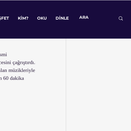
ap/Film
ŞFET
KİM?
OKU
DİNLE
smi 
esini çağrıştırdı. 
lan müzikleriyle 
in 60 dakika 