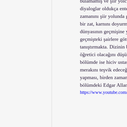
bulamamış ve şiir yolcu
diyaloglar oldukça ent
zamanını şiir yolunda g
bir zat, karnını doyurm
dünyasının geçmişine y
geçmişteki şairlere göt
tanıştırmakta. Dizinin 
öğretici olacağını düş
bölümde ise hiciv ustas
merakını teşvik edeceğ
yapması, birden zamanı
bölümdeki Edgar Allan 
https://www.youtube.c