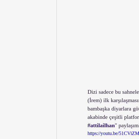
Dizi sadece bu sahnel
(İrem) ilk karşılaşmasın
bambaşka diyarlara gö
akabinde çeşitli platfo
#attilailhan
" paylaşım
https://youtu.be/51CViZ