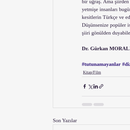
bir uğraş. Ama şiirde
yetmişe insanları bugün
kesitlerin Türkçe ve e
Düşünsenize popüler is
şiiri gönülden duyabile
Dr. Gürkan MORAL
#tutunamayanlar
#di
Kitap/Film
Son Yazılar