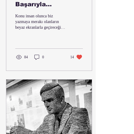
Başarıyla
Beslenmek
Konu insan olunca biz
yazmaya merakı olanların
beyaz ekranlarla geçireceği
vakitler daha da zevkli bir hâl
alıyor. Bir nebze de kendini...
84
0
14