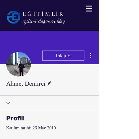
EĞİTİMLİK
eğitimi düşünen blog
Diğer Eylemler
Takip Et
Yazar
Ahmet Demirci
Profil
Katılım tarihi: 26 May 2019