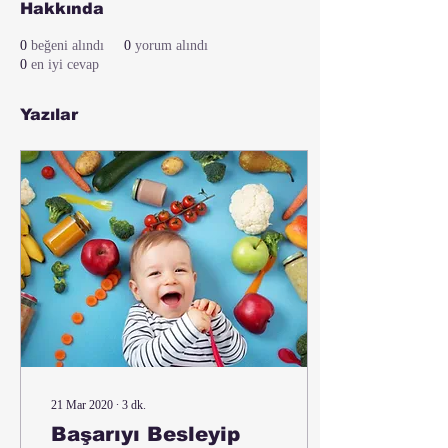
Hakkında
0
beğeni alındı
0
yorum alındı
0
en iyi cevap
Yazılar
21 Mar 2020
∙
3
dk.
Başarıyı Besleyip