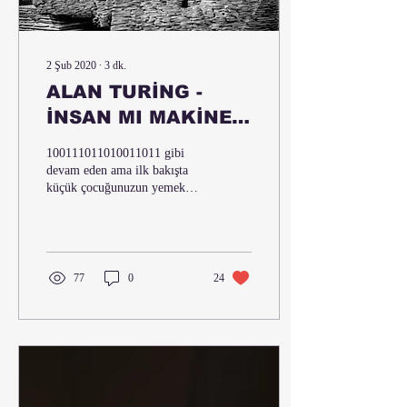
2 Şub 2020
∙
3
dk.
ALAN TURİNG -
İNSAN MI MAKİNE
Mİ?
100111011010011011 gibi
devam eden ama ilk bakışta
küçük çocuğunuzun yemek
yerken rahat durması için(!)
eline tutuşturduğumuz
telefondan...
77
0
24