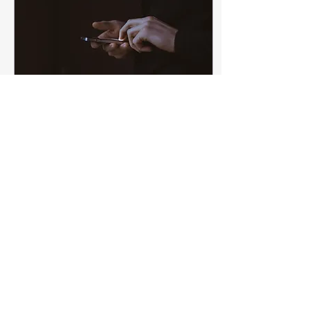
19 Oca 2020
∙
3
dk.
Bilgi Edinme
Yollarında Kolaya
Kaçmak
Mütekabiliyet ne demek,
biliyor musunuz? Ben
bilmiyorum ama bugün
karşılaşınca merak ettim. İşte
koskoca epistemoloji bu
noktada ortaya...
82
0
20