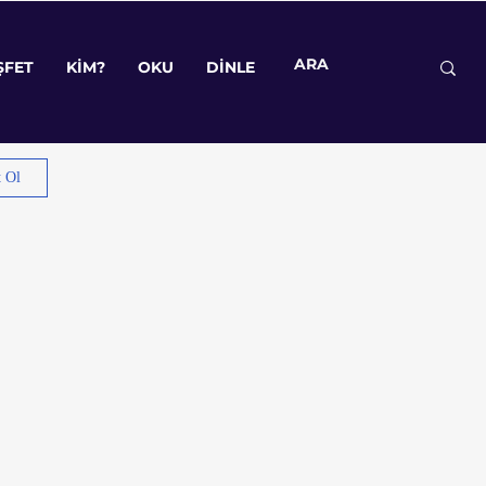
ŞFET
KİM?
OKU
DİNLE
ŞFET
KİM?
OKU
DİNLE
t Ol