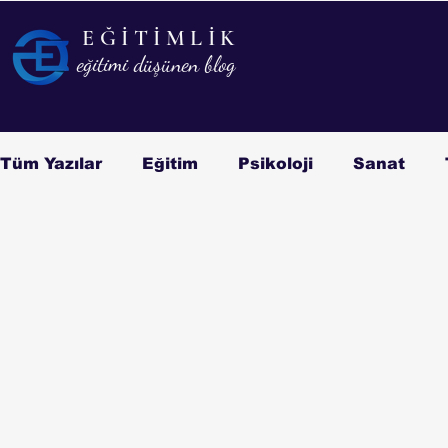
EĞİTİMLİK
EĞİTİMLİK
eğitimi düşünen blog
eğitimi düşünen blog
Tüm Yazılar
Eğitim
Psikoloji
Sanat
Kitap/Film
Biyografi