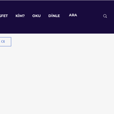
ŞFET
KİM?
OKU
DİNLE
ŞFET
KİM?
OKU
DİNLE
t Ol