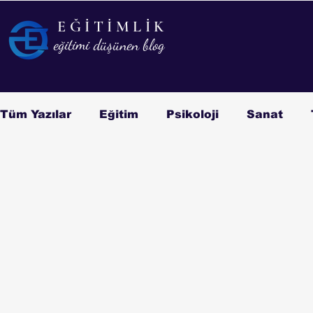
EĞİTİMLİK
EĞİTİMLİK
eğitimi düşünen blog
eğitimi düşünen blog
Tüm Yazılar
Eğitim
Psikoloji
Sanat
Kitap/Film
Biyografi