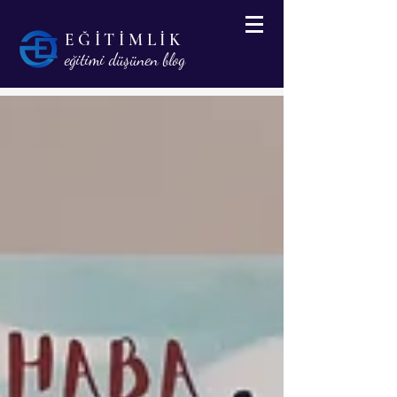
EĞİTİMLİK
eğitimi düşünen blog