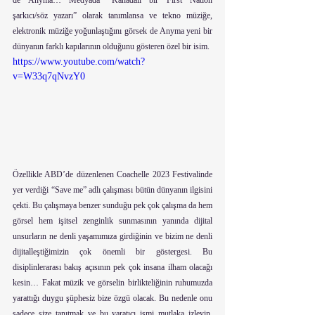
de Anyma… Medyada “Kanadalı bir First Nation 
şarkıcı/söz yazarı” olarak tanımlansa ve tekno müziğe, 
elektronik müziğe yoğunlaştığını görsek de Anyma yeni bir 
dünyanın farklı kapılarının olduğunu gösteren özel bir isim.
https://www.youtube.com/watch?
v=W33q7qNvzY0
Özellikle ABD’de düzenlenen Coachelle 2023 Festivalinde 
yer verdiği “Save me” adlı çalışması bütün dünyanın ilgisini 
çekti. Bu çalışmaya benzer sunduğu pek çok çalışma da hem 
görsel hem işitsel zenginlik sunmasının yanında dijital 
unsurların ne denli yaşamımıza girdiğinin ve bizim ne denli 
dijitalleştiğimizin çok önemli bir göstergesi. Bu 
disiplinlerarası bakış açısının pek çok insana ilham olacağı 
kesin… Fakat müzik ve görselin birlikteliğinin ruhumuzda 
yarattığı duygu şüphesiz bize özgü olacak. Bu nedenle onu 
sadece size tanıtmak ve bu yaratıcı ismi mutlaka izleyin, 