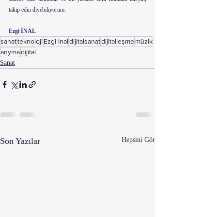
takip edin diyebiliyorum.
Ezgi İNAL
sanat
teknoloji
Ezgi İnal
dijitalsanat
dijitalleşme
müzik
anyma
dijital
Sanat
Son Yazılar
Hepsini Gör