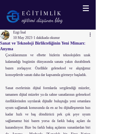
EĞİTİMLİK
eğitimi düşünen blog
Ezgi İnal
10 May 2023
1 dakikada okunur
Sanat ve Teknoloji Birlikteliğinin Yeni Mimarı:
Anyma
Çocuklarımızın ve elbette bizlerin teknolojiden uzak 
kalamadığı bugünün dünyasında sanata yakın durabilmek 
bazen zorlaşıyor. Özellikle geleneksel ve alıştığımız 
konseptlerde sanatı daha dar kapsamda görmeye başladık.
Sanat eserlerinin dijital formlarda sergilendiği müzeler, 
tamamen dijital müzeler ya da sahne sanatlarının geleneksel 
özelliklerinden sıyrılarak dijitalle buluştuğu yeni ortamlara 
uyum sağlamak konusunda da en az bu dijitalleşmenin hızı 
kadar hızlı ve baş döndürücü pek çok şeye uyum 
sağlamamız bizi bazen yorsa da farklı bakış açıları da 
kazandırıyor. Bize bu farklı bakış açılarını sunanlardan biri 