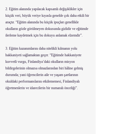
2. Eğitim alanında yapılacak kapsamlı değişiklikler için 
küçük veri, büyük veriye kıyasla genelde çok daha etkili bir 
araçtır. “Eğitim alanında bu küçük ipuçları genellikle 
okulların gözle görülmeyen dokusunda gizlidir ve eğitimde 
ilerleme kaydetmek için bu dokuyu anlamak elzemdir”.
3. Eğitim kazanımlarını daha nitelikli kılmanın yolu 
hakkaniyeti sağlamaktan geçer. “Eğitimde hakkaniyete 
kuvvetli vurgu, Finlandiya’daki okulların misyon 
bildirgelerinin olmazsa olmazlarından biri hâline gelmiş 
durumda; yani öğrencilerin aile ve yaşam şartlarının 
okuldaki performanslarını etkilememesi, Finlandiyalı 
öğretmenlerin ve idarecilerin bir numaralı önceliği”.