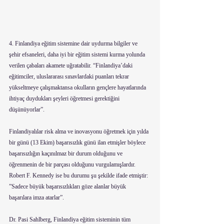
4. Finlandiya eğitim sistemine dair uydurma bilgiler ve 
şehir efsaneleri, daha iyi bir eğitim sistemi kurma yolunda 
verilen çabaları akamete uğratabilir. “Finlandiya’daki 
eğitimciler, uluslararası sınavlardaki puanları tekrar 
yükseltmeye çalışmaktansa okulların gençlere hayatlarında 
ihtiyaç duydukları şeyleri öğretmesi gerektiğini 
düşünüyorlar”.
Finlandiyalılar risk alma ve inovasyonu öğretmek için yılda 
bir günü (13 Ekim) başarısızlık günü ilan etmişler böylece 
başarısızlığın kaçınılmaz bir durum olduğunu ve 
öğrenmenin de bir parçası olduğunu vurgulamışlardır. 
Robert F. Kennedy ise bu durumu şu şekilde ifade etmiştir: 
”Sadece büyük başarısızlıkları göze alanlar büyük 
başarılara imza atarlar”.
Dr. Pasi Sahlberg, Finlandiya eğitim sisteminin tüm 