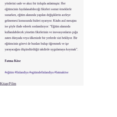
yönlerini sade ve akıcı bir üslupla anlatmıştır. Her 
eğitimcinin faydalanabileceği fikirleri somut örneklerle 
sunarken, eğitim alanında yapılan değişiklerin aceleye 
gelmemesi konusunda bizleri uyarıyor. Kitabı asıl mesajını 
ise şöyle ifade ederek sonlandırıyor: “Eğitim alanında 
kullanılabilecek yönetim fikirlerinin ve inovasyonların çoğu 
zaten dünyada veya ülkenizde bir yerlerde sizi bekliyor. Bir 
eğitimcinin görevi de bunları bulup öğrenmek ve işe 
yarayacağını düşündürdüğü takdirde uygulamaya koymak”.
Fatma Köse
#eğitim
#finlandiya
#egitimdefinlandiya
#fatmaköse
Kitap/Film