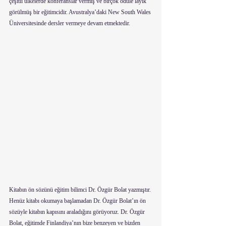
çeşitli ülkelerde konferanslar vermiş ve birçok ödüle layık 
görülmüş bir eğitimcidir. Avustralya’daki New South Wales 
Üniversitesinde dersler vermeye devam etmektedir.
Kitabın ön sözünü eğitim bilimci Dr. Özgür Bolat yazmıştır. 
Henüz kitabı okumaya başlamadan Dr. Özgür Bolat’ın ön 
sözüyle kitabın kapısını araladığını görüyoruz. Dr. Özgür 
Bolat, eğitimde Finlandiya’nın bize benzeyen ve bizden 