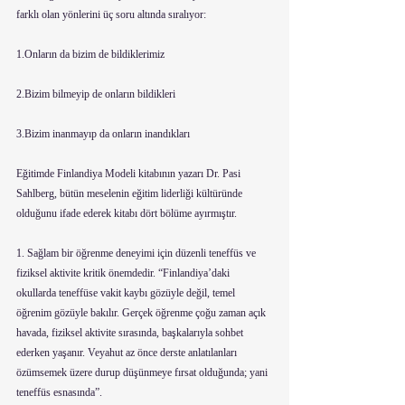
farklı olan yönlerini üç soru altında sıralıyor: 
1.Onların da bizim de bildiklerimiz
2.Bizim bilmeyip de onların bildikleri
3.Bizim inanmayıp da onların inandıkları
Eğitimde Finlandiya Modeli kitabının yazarı Dr. Pasi 
Sahlberg, bütün meselenin eğitim liderliği kültüründe 
olduğunu ifade ederek kitabı dört bölüme ayırmıştır.
1. Sağlam bir öğrenme deneyimi için düzenli teneffüs ve 
fiziksel aktivite kritik önemdedir. “Finlandiya’daki 
okullarda teneffüse vakit kaybı gözüyle değil, temel 
öğrenim gözüyle bakılır. Gerçek öğrenme çoğu zaman açık 
havada, fiziksel aktivite sırasında, başkalarıyla sohbet 
ederken yaşanır. Veyahut az önce derste anlatılanları 
özümsemek üzere durup düşünmeye fırsat olduğunda; yani 
teneffüs esnasında”.