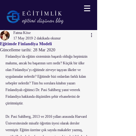
EĞİTİMLİK
eğitimi düşünen blog
Fatma Köse
17 May 2019
2 dakikada okunur
Eğitimde Finlandiya Modeli
Güncelleme tarihi:
28 Mar 2020
Finlandiya’da eğitim sisteminin başarılı olduğu hepimizin 
malumu, ancak bu başarının sırrı nedir? Küçük bir ülke 
olan Finlandiya’yı eğitimde zirveye taşıyan ilkeler ve 
uygulamalar nelerdir? Eğitimde bizi onlardan farklı kılan 
sebepler nelerdir? Tüm bu sorulara kitabın yazarı 
Finlandiyalı eğitimci Dr. Pasi Sahlberg yanıt vererek 
Finlandiya hakkında düşünülen şehir efsanelerini de 
çürütmüştür.
Dr. Pasi Sahlberg, 2013 ve 2016 yılları arasında Harvard 
Üniversitesinde misafir öğretim üyesi olarak dersler 
vermiştir. Eğitim üzerine çok sayıda makaleler yazmış, 