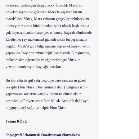
ve insanın geleceğini değiştirecek. İnsanlık Musk’ın 
projeleri sayesinde gelecekte Mars’ta yaşayan bir tür 
olacak” der. Musk, Mars vahasını gerçekleştirebilecek mi 
bilemiyoruz ancak bütün bunlara şahit olmak başlı başına 
çok heyecanlı anlar olarak yer edinmeyi başardı zihnimizde. 
Elbette her şey mükemmel gitmedi ancak bu başarısızlık 
değildi. Musk’a göre bilgi ağacına yaprak eklemekti ve bu 
yaprak da “hayır mümkün değil” yaprağıydı. Girişimciler, 
mühendisler, öğrenciler ve eğitimciler için Musk’ın 
vizyonu motivasyon kaynağı olacaktır.
Bu topraklarda gül yetişmez diyenlere sanırım en güzel 
cevaptır Elon Musk. Dostlarımızın dahi (iyiliğimiz için) 
yapamazsın sözlerine karşılık “sonu ne olursa olsun 
peşinden git” diyen sestir Elon Musk. Aynı dili değil aynı 
duyguyu paylaştığımız kalptir Elon Musk.
Fatma KÖSE
#biyografi
#elonmusk
#motivasyon
#fatmaköse