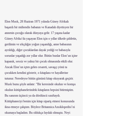
Elon Musk, 28 Haziran 1971 yılında Güney Afrikalı 
başarılı bir mühendis babanın ve Kanadalı diyetisyen bir 
annenin çocuğu olarak dünyaya gelir. 17 yaşına kadar 
Güney Afrika’da yaşayan Elon için o yıllar ülkede şiddetin, 
gerilimin ve ırkçılığın yoğun yaşandığı, anne babasının 
ayrıldığı, diğer çocuklardan dayak yediği ve babasıyla 
sorunlar yaşadığı zor yıllar olur. Bütün bunlar Elon’un içine 
kapanık, sessiz ve yalnız bir çocuk olmasında etkili olur. 
Ancak Elon’un içten gelen cesareti, savaşçı yönü ta 
çocukken kendini gösterir, o kitaplara ve hayallerine 
tutunur. Neredeyse bütün gününü kitap okuyarak geçirir. 
Musk bunu şöyle anlatır: “Bir keresinde okulun ve komşu 
okulun kütüphanelerindeki kitapların hepsini bitirmiştim. 
Bu sanırım üçüncü ya da dördüncü sınıftaydı. 
Kütüphaneciyi benim için kitap sipariş etmesi konusunda 
ikna etmeye çalıştım. Böylece Britannica Ansiklopedisi’ni 
okumaya başladım. Bu oldukça faydalı olmuştu. Neyi 