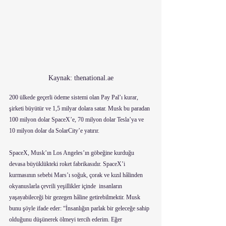
Kaynak: thenational.ae
200 ülkede geçerli ödeme sistemi olan Pay Pal’ı kurar, 
şirketi büyütür ve 1,5 milyar dolara satar. Musk bu paradan 
100 milyon dolar SpaceX’e, 70 milyon dolar Tesla’ya ve 
10 milyon dolar da SolarCity’e yatırır.
SpaceX, Musk’ın Los Angeles’ın göbeğine kurduğu 
devasa büyüklükteki roket fabrikasıdır. SpaceX’i 
kurmasının sebebi Mars’ı soğuk, çorak ve kızıl hâlinden 
okyanuslarla çevrili yeşillikler içinde  insanların 
yaşayabileceği bir gezegen hâline getirebilmektir. Musk 
bunu şöyle ifade eder: “İnsanlığın parlak bir geleceğe sahip 
olduğunu düşünerek ölmeyi tercih ederim. Eğer 