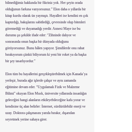
bilmediğimiz hakkında bir fikriniz yok. Her şeyin orada 
olduğunun farkına varıyorsunuz.” Elon daha o yıllarda bir 
kitap kurdu olarak ün yaymıştı. Hayalleri ise kendini en çok 
kaptırdığı, bakışlarını sabitlediği, çevresinde olup bitenleri 
göremediği ve duyamadığı yerdir. Annesi Maye ise bu 
durumu şu şekilde ifade eder: “Zihninde dalıyor ve 
sonrasında onun başka bir dünyada olduğunu 
görüyorsunuz. Bunu hâlen yapıyor. Şimdilerde onu rahat 
bırakıyorum çünkü biliyorum ki yeni bir roket ya da başka 
bir şey tasarlıyordur.”
Elon tüm bu hayallerini gerçekleştirebilmek için Kanada’ya 
yerleşir, burada ağır işlerde çalışır ve aynı zamanda 
eğitimine devam eder. “Uygulamalı Fizik ve Malzeme 
Bilimi” okuyan Elon Musk, üniversite yıllarında insanlığın 
geleceğini hangi alanların etkileyebileceğine kafa yorar ve 
kendisine üç alan belirler: İnternet, sürdürülebilir enerji ve 
uzay. Doktora çalışmasını yarıda bırakır, dışarıdan 
seyretmek yerine sahaya girer.