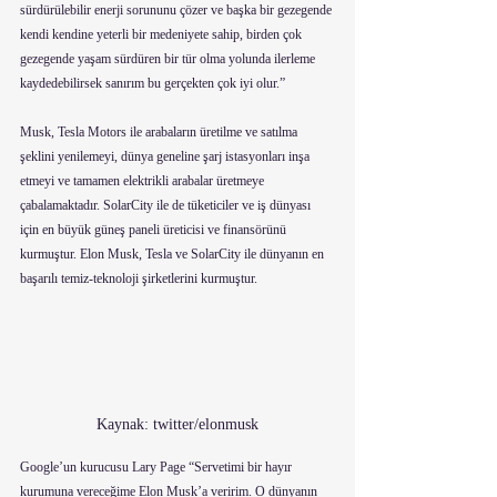
sürdürülebilir enerji sorununu çözer ve başka bir gezegende 
kendi kendine yeterli bir medeniyete sahip, birden çok 
gezegende yaşam sürdüren bir tür olma yolunda ilerleme 
kaydedebilirsek sanırım bu gerçekten çok iyi olur.”
Musk, Tesla Motors ile arabaların üretilme ve satılma 
şeklini yenilemeyi, dünya geneline şarj istasyonları inşa 
etmeyi ve tamamen elektrikli arabalar üretmeye 
çabalamaktadır. SolarCity ile de tüketiciler ve iş dünyası 
için en büyük güneş paneli üreticisi ve finansörünü 
kurmuştur. Elon Musk, Tesla ve SolarCity ile dünyanın en 
başarılı temiz-teknoloji şirketlerini kurmuştur.
Kaynak: twitter/elonmusk
Google’un kurucusu Lary Page “Servetimi bir hayır 
kurumuna vereceğime Elon Musk’a veririm. O dünyanın 