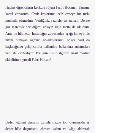
Haylaz öğrencilerin korkulu rüyası Fahri Hocam... Tamam, 
kabul ediyorum. Çatık kaşlarınızı celb etmeye bir türlü 
muktedir olamadım. Verdiğiniz vazifeler tas tamam. Derste 
göz işaretiyle seçildiğimi anlayıp ilgili metni de okudum. 
Ama ne hikmettir haşarılığın zirvesinden aşağı inmeye hiç 
niyeti olmayan öğrenci arkadaşlarımın, onları nasıl da 
haşladığınızı gelip sınıfta ballandıra ballandıra anlatmaları 
beni de cezbediyor. Bir gün olsun ilginize nasıl mazhar 
olabilirim kıymetli Fahri Hocam!
Beden eğitimi dersinin zihinlerimizde top oynamakla eş 
değer hâle düşmesini; elimize kalem ve kâğıt aldırarak 