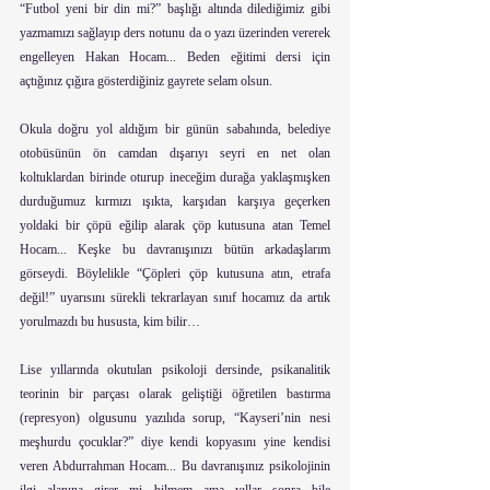
“Futbol yeni bir din mi?” başlığı altında dilediğimiz gibi 
yazmamızı sağlayıp ders notunu da o yazı üzerinden vererek 
engelleyen Hakan Hocam... Beden eğitimi dersi için 
açtığınız çığıra gösterdiğiniz gayrete selam olsun.
Okula doğru yol aldığım bir günün sabahında, belediye 
otobüsünün ön camdan dışarıyı seyri en net olan 
koltuklardan birinde oturup ineceğim durağa yaklaşmışken 
durduğumuz kırmızı ışıkta, karşıdan karşıya geçerken 
yoldaki bir çöpü eğilip alarak çöp kutusuna atan Temel 
Hocam... Keşke bu davranışınızı bütün arkadaşlarım 
görseydi. Böylelikle “Çöpleri çöp kutusuna atın, etrafa 
değil!” uyarısını sürekli tekrarlayan sınıf hocamız da artık 
yorulmazdı bu hususta, kim bilir…
Lise yıllarında okutulan psikoloji dersinde, psikanalitik 
teorinin bir parçası olarak geliştiği öğretilen bastırma 
(represyon) olgusunu yazılıda sorup, “Kayseri’nin nesi 
meşhurdu çocuklar?” diye kendi kopyasını yine kendisi 
veren Abdurrahman Hocam... Bu davranışınız psikolojinin 