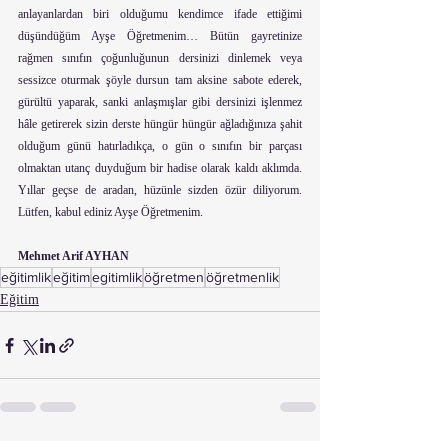
anlayanlardan biri olduğumu kendimce ifade ettiğimi 
düşündüğüm Ayşe Öğretmenim… Bütün gayretinize 
rağmen sınıfın çoğunluğunun dersinizi dinlemek veya 
sessizce oturmak şöyle dursun tam aksine sabote ederek, 
gürültü yaparak, sanki anlaşmışlar gibi dersinizi işlenmez 
hâle getirerek sizin derste hüngür hüngür ağladığınıza şahit 
olduğum günü hatırladıkça, o gün o sınıfın bir parçası 
olmaktan utanç duyduğum bir hadise olarak kaldı aklımda. 
Yıllar geçse de aradan, hüzünle sizden özür diliyorum. 
Lütfen, kabul ediniz Ayşe Öğretmenim.
Mehmet Arif AYHAN
eğitimlik
eğitim
egitimlik
öğretmen
öğretmenlik
Eğitim