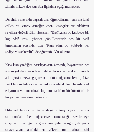
ilgi alanına girer mi bilmem ama yıllar sonra bile 
zihinlerimizde size karşı bir ilgi alanı açtığı muhakkak.
Dersinin sınavında başarılı olan öğrencilerine, -şahsına ithaf 
edilen bir kitabı- armağan eden, kitapçıları ve edebiyatı 
sevdiren değerli Kâni Hocam... "Bakî kalan bu kubbede bir 
hoş sâdâ imiş" şiârınca gönüllerimizde hoş bir sadâ 
bırakmanın ötesinde, bize "Kânî olan, bu kubbede her 
sadâyı yükseltebilir"i de öğrettiniz. Var olunuz…
Kısa kısa yazdığım hatırlayışların ötesinde, hayatımızın her 
ânının şekillenmesinde çok daha derin izler bırakan -burada 
adı geçsin veya geçmesin- bütün öğretmenlerimi, bize 
kattıklarının bilincinde ve farkında olarak hep hayırla yâd 
ediyorum ve son olarak hiç unutmadığım bir hüznümü de 
bu yazıya ilave etmek istiyorum.
Ortaokul birinci sınıfta yaklaşık yetmiş kişiden oluşan 
sınıfımızdaki her öğrenciye matematiği sevdirmeye 
çalışmanıza ve öğretme gayretinize şahit olduğum, ilk yazılı 
sınavınızdan sınıftaki en yüksek notu alarak sizi 