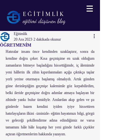
EĞİTİMLİK
eğitimi düşünen blog
Eğitimlik
20 Ara 2023
2 dakikada okunur
ÖĞRETMENİM
Hatıralar insanı önce kendinden uzaklaştırır, sonra da 
kendine doğru çeker. Kısa geçmişime en uzak olduğum 
zamanların bitmeye başladığını hissettiğimde, iç âlemimde 
yeni hâllerin ilk zihin kıpırdanmaları açığa çıktıkça taşlar 
yerli yerine oturmaya başlamış olmalıydı. Artık günden 
güne derinleştiğim geçmişe kalemimle göz kırpabilirdim, 
belki ileride geçmişine doğru adımlar atmaya başlayan bir 
zihinde yankı bulur ümidiyle. Anılardan akıp gelen ve şu 
günlerde bazen kendini iyiden iyiye hissettiren 
hatırlayışların ilkini -izninizle- eğitim hayatımızı bilgi, görgü 
ve geleceği şekillendirme adına edindiğimiz ne varsa 
tamamını hâle hâle kuşatıp her yeni günde farklı çiçekler 
açtıran öğretmenlerim hakkında yazayım.