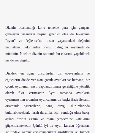
Dizinin odaklandığı konu temelde para için yarışan, 
çabalayan insanların başına gelenler olsa da hikâyenin 
“oyun” ve “eğlence”nin insan yaşamındaki değerini 
hatırlatması bakımından önemli olduğunu söylemek de 
mümkün. Nitekim dizinin sonunda bu çıkarımı yapabilmek 
hiç de zor değil…
Dizideki en ilginç unsurlardan biri ebeveynlerin ve 
eğiticilerin dizide yer alan çocuk oyunları ve herhangi bir 
çocuk oyununun nasıl yapılandırılması gerektiğine yönelik 
olarak fikir vermesidir. Aynı zamanda oyunların 
oynanmasının ardından oyuncuların, bir başka ifade ile sınıf 
ortamında öğrencilerin, hangi duygu durumlarında 
bulunabilecekleri; farklı durumlar için sunduğu olası bakış 
açıları dizinin eğitim ve oyun çerçevesine katkılarını 
güçlendirmektedir. Çünkü iyi bir oyun kurucu öğretmen, 
sınıfındaki öğrencilerin/oyuncuların profillerini iyi bilmeli 