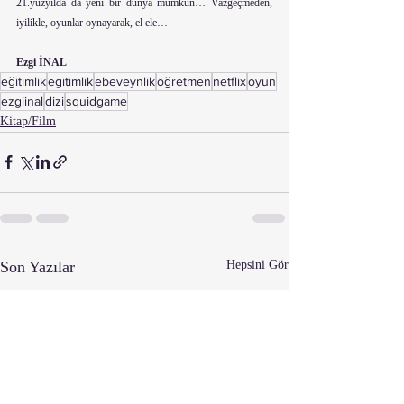
21.yüzyılda da yeni bir dünya mümkün… Vazgeçmeden, 
iyilikle, oyunlar oynayarak, el ele…
Ezgi İNAL  
eğitimlik
egitimlik
ebeveynlik
öğretmen
netflix
oyun
ezgiinal
dizi
squidgame
Kitap/Film
Son Yazılar
Hepsini Gör