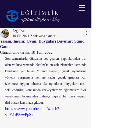
EĞİTİMLİK
eğitimi düşünen blog
Ezgi İnal
10 Eki 2021
2 dakikada okunur
Yaşam, İnsanı; Oyun, Duyguları Büyütür: Squid
Game
Güncelleme tarihi:
18 Tem 2022
Son zamanlarda dünyanın ses getiren yapımlarından biri 
olan ve kısa zamanda Netflix’in en çok izlenenler listesinde 
kendisine yer bulan “Squid Game”, çocuk oyunlarına 
yönelik vurgusuyla her ne kadar çocuk grupları için 
izlenmesi uygun olmasa da oyunların duyguları nasıl 
şekillendirdiği konusunda ebeveynlere ve eğitimcilere fikir 
verebilmesi bakımından oldukça başarılı bir Kore yapımı 
dizi olarak karşımıza çıkıyor.
https://www.youtube.com/watch?
v=YJoB8zwPpSk