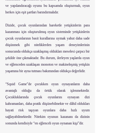
ve yapılandıracağı oyunu bu kapsamda oluşturmalı, oyun 
herkes için eşit şartları barındırmalıdır. 
Dizide, çocuk oyunlarından hareketle yetişkinlerin para 
kazanması için oluşturulmuş oyun sisteminde yetişkinlerin 
çocuk oyunlarının basit kurallarına uymak yahut daha sade 
düşünmek gibi niteliklerden yaşam deneyimlerinin 
sonucunda oldukça uzaklaşmış oldukları meselesi çarpıcı bir 
şekilde öne çıkmaktadır. Bu durum, ilerleyen yaşlarda oyun 
ve eğlenceden uzaklaşan monoton ve makineleşmiş yetişkin 
yaşamına bir ayna tutması bakımından oldukça değerlidir.
“Squid Game”de çocukken oyun oynayanların daha 
avantajlı olduğu da örtük olarak işlenmektedir. 
Çocukluklarında çocuk oyunlarını oynayan dizi 
kahramanları, daha pratik düşünebilmekte ve dâhil oldukları 
hayati risk taşıyan oyunlara daha hızlı uyum 
sağlayabilmektedir. Nitekim oyunun kazananı da dizinin 
sonunda kendisiyle “en eğlenceli oyun oynanan kişi”dir.