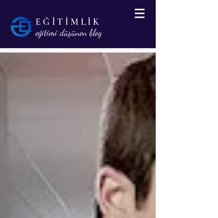
EĞİTİMLİK
eğitimi düşünen blog