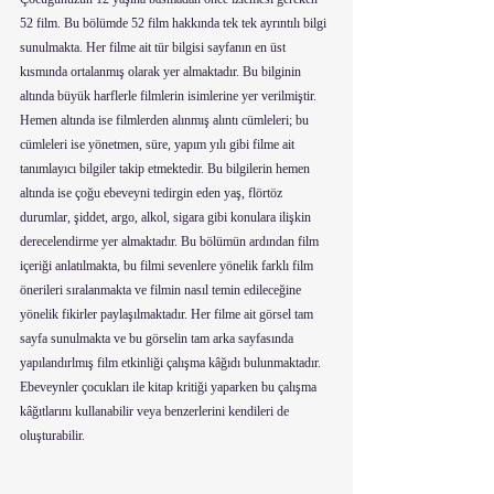
52 film. Bu bölümde 52 film hakkında tek tek ayrıntılı bilgi 
sunulmakta. Her filme ait tür bilgisi sayfanın en üst 
kısmında ortalanmış olarak yer almaktadır. Bu bilginin 
altında büyük harflerle filmlerin isimlerine yer verilmiştir. 
Hemen altında ise filmlerden alınmış alıntı cümleleri; bu 
cümleleri ise yönetmen, süre, yapım yılı gibi filme ait 
tanımlayıcı bilgiler takip etmektedir. Bu bilgilerin hemen 
altında ise çoğu ebeveyni tedirgin eden yaş, flörtöz 
durumlar, şiddet, argo, alkol, sigara gibi konulara ilişkin 
derecelendirme yer almaktadır. Bu bölümün ardından film 
içeriği anlatılmakta, bu filmi sevenlere yönelik farklı film 
önerileri sıralanmakta ve filmin nasıl temin edileceğine 
yönelik fikirler paylaşılmaktadır. Her filme ait görsel tam 
sayfa sunulmakta ve bu görselin tam arka sayfasında 
yapılandırlmış film etkinliği çalışma kâğıdı bulunmaktadır. 
Ebeveynler çocukları ile kitap kritiği yaparken bu çalışma 
kâğıtlarını kullanabilir veya benzerlerini kendileri de 
oluşturabilir.