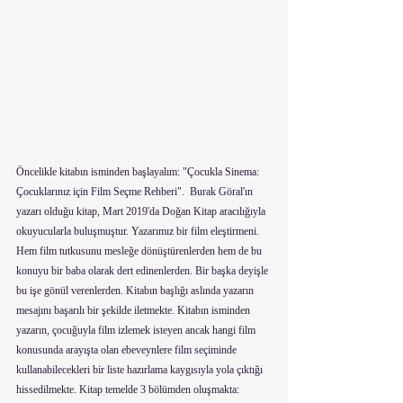
Öncelikle kitabın isminden başlayalım: "Çocukla Sinema: 
Çocuklarınız için Film Seçme Rehberi".  Burak Göral'ın 
yazarı olduğu kitap, Mart 2019'da Doğan Kitap aracılığıyla 
okuyucularla buluşmuştur. Yazarımız bir film eleştirmeni. 
Hem film tutkusunu mesleğe dönüştürenlerden hem de bu 
konuyu bir baba olarak dert edinenlerden. Bir başka deyişle 
bu işe gönül verenlerden. Kitabın başlığı aslında yazarın 
mesajını başarılı bir şekilde iletmekte. Kitabın isminden 
yazarın, çocuğuyla film izlemek isteyen ancak hangi film 
konusunda arayışta olan ebeveynlere film seçiminde 
kullanabilecekleri bir liste hazırlama kaygısıyla yola çıktığı 
hissedilmekte. Kitap temelde 3 bölümden oluşmakta: 