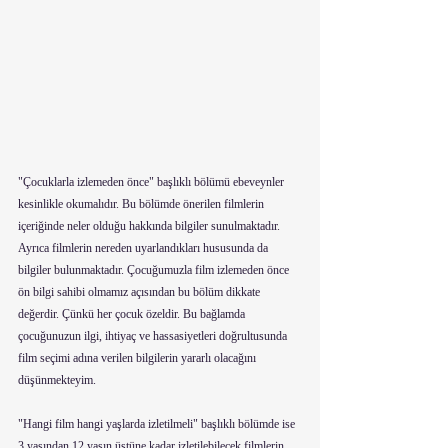
"Çocuklarla izlemeden önce" başlıklı bölümü ebeveynler 
kesinlikle okumalıdır. Bu bölümde önerilen filmlerin 
içeriğinde neler olduğu hakkında bilgiler sunulmaktadır. 
Ayrıca filmlerin nereden uyarlandıkları hususunda da 
bilgiler bulunmaktadır. Çocuğumuzla film izlemeden önce 
ön bilgi sahibi olmamız açısından bu bölüm dikkate 
değerdir. Çünkü her çocuk özeldir. Bu bağlamda 
çocuğunuzun ilgi, ihtiyaç ve hassasiyetleri doğrultusunda 
film seçimi adına verilen bilgilerin yararlı olacağını 
düşünmekteyim. 
"Hangi film hangi yaşlarda izletilmeli" başlıklı bölümde ise 
3 yaşından 12 yaşın üstüne kadar izletilebilecek filmlerin 