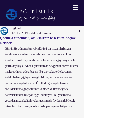
EĞİTİMLİK
eğitimi düşünen blog
Eğitimlik
12 Haz 2019
2 dakikada okunur
Çocukla Sinema: Çocuklarınız için Film Seçme
Rehberi
Günümüz dünyası baş döndürücü bir hızda ilerlerken 
kendimize ve ailemize ayırdığımız vakitler ne yazık ki 
kısaldı. Eskiden çirkindi dar vakitlerde sevgiyi söylemek 
şairin deyişiyle. Ancak günümüzde sevgimizi dar vakitlerde 
haykırabilmek adeta başarı. Bu dar vakitlerde kocaman 
kalbimizden çağlayan sevgimizi paylaşmaya çabalarken 
bazen bocalayabiliyoruz. Özellikle göz aydınlığımız 
çocuklarımızla geçirdiğimiz vakitler kalitesizleşerek 
hafızalarımızda bile yer işgal edemiyor. Bu yazımızda 
çocuklarımızla kaliteli vakit geçirmede faydalanılabilecek 
güzel bir kitabı okuyucularımızla paylaşmak istiyorum.