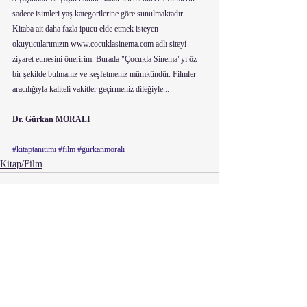
sadece isimleri yaş kategorilerine göre sunulmaktadır. 
Kitaba ait daha fazla ipucu elde etmek isteyen 
okuyucularımızın www.cocuklasinema.com adlı siteyi 
ziyaret etmesini öneririm. Burada "Çocukla Sinema"yı öz 
bir şekilde bulmanız ve keşfetmeniz mümkündür. Filmler 
aracılığıyla kaliteli vakitler geçirmeniz dileğiyle... 
Dr. Gürkan MORALI
#kitaptanıtımı
#film
#gürkanmoralı
Kitap/Film
Son Yazılar
Hepsini Gör