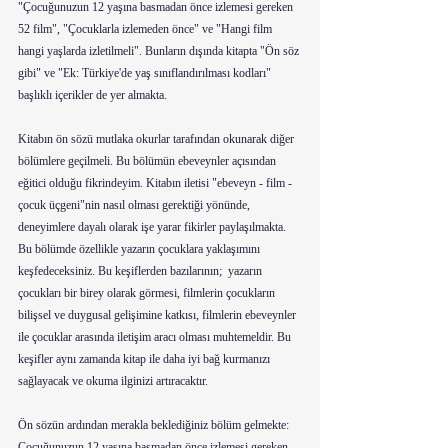
"Çocuğunuzun 12 yaşına basmadan önce izlemesi gereken 
52 film", "Çocuklarla izlemeden önce" ve "Hangi film 
hangi yaşlarda izletilmeli". Bunların dışında kitapta "Ön söz 
gibi" ve "Ek: Türkiye'de yaş sınıflandırılması kodları" 
başlıklı içerikler de yer almakta.
Kitabın ön sözü mutlaka okurlar tarafından okunarak diğer 
bölümlere geçilmeli. Bu bölümün ebeveynler açısından 
eğitici olduğu fikrindeyim. Kitabın iletisi "ebeveyn - film - 
çocuk üçgeni"nin nasıl olması gerektiği yönünde, 
deneyimlere dayalı olarak işe yarar fikirler paylaşılmakta. 
Bu bölümde özellikle yazarın çocuklara yaklaşımını 
keşfedeceksiniz. Bu keşiflerden bazılarının;  yazarın 
çocukları bir birey olarak görmesi, filmlerin çocukların 
bilişsel ve duygusal gelişimine katkısı, filmlerin ebeveynler 
ile çocuklar arasında iletişim aracı olması muhtemeldir. Bu 
keşifler aynı zamanda kitap ile daha iyi bağ kurmanızı 
sağlayacak ve okuma ilginizi artıracaktır.
Ön sözün ardından merakla beklediğiniz bölüm gelmekte: 
Çocuğunuzun 12 yaşına basmadan önce izlemesi gereken 