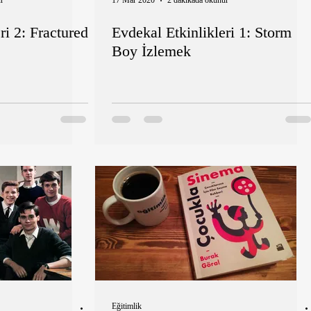
r
17 Mar 2020
2 dakikada okunur
ri 2: Fractured
Evdekal Etkinlikleri 1: Storm
Boy İzlemek
Eğitimlik