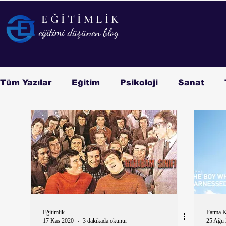
EĞİTİMLİK
EĞİTİMLİK
eğitimi düşünen blog
eğitimi düşünen blog
Tüm Yazılar
Eğitim
Psikoloji
Sanat
Kitap/Film
Biyografi
Eğitimlik
Fatma 
17 Kas 2020
3 dakikada okunur
25 Ağu