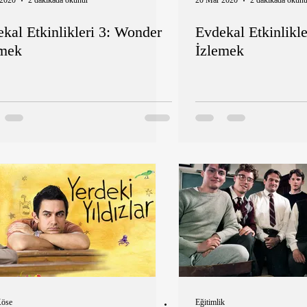
 2020
2 dakikada okunur
20 Mar 2020
2 dakikada okunu
kal Etkinlikleri 3: Wonder
Evdekal Etkinlikle
emek
İzlemek
Köse
Eğitimlik