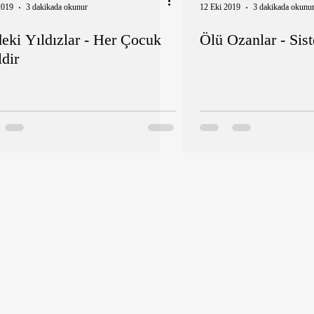
2019
3 dakikada okunur
12 Eki 2019
3 dakikada okunu
eki Yıldızlar - Her Çocuk
Ölü Ozanlar - Sis
dir