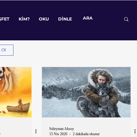
ŞFET
KİM?
OKU
DİNLE
ŞFET
KİM?
OKU
DİNLE
t Ol
Süleyman Aksoy
r
15 Nis 2020
2 dakikada okunur