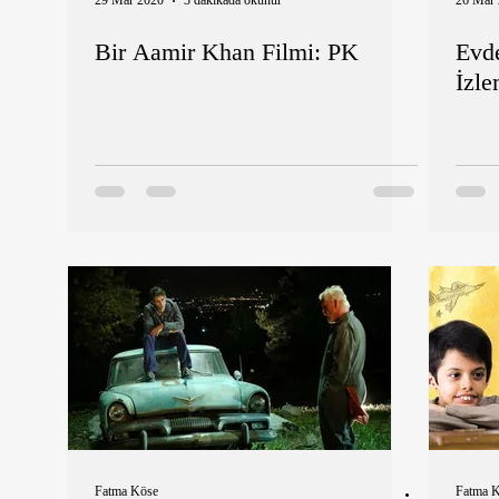
29 Mar 2020
3 dakikada okunur
26 Mar
Bir Aamir Khan Filmi: PK
Evde
İzl
Fatma Köse
Fatma 