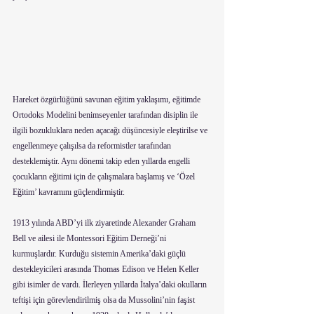
Hareket özgürlüğünü savunan eğitim yaklaşımı, eğitimde 
Ortodoks Modelini benimseyenler tarafından disiplin ile 
ilgili bozukluklara neden açacağı düşüncesiyle eleştirilse ve 
engellenmeye çalışılsa da reformistler tarafından 
desteklemiştir. Aynı dönemi takip eden yıllarda engelli 
çocukların eğitimi için de çalışmalara başlamış ve ‘Özel 
Eğitim’ kavramını güçlendirmiştir. 
1913 yılında ABD’yi ilk ziyaretinde Alexander Graham 
Bell ve ailesi ile Montessori Eğitim Derneği’ni 
kurmuşlardır. Kurduğu sistemin Amerika’daki güçlü 
destekleyicileri arasında Thomas Edison ve Helen Keller 
gibi isimler de vardı. İlerleyen yıllarda İtalya’daki okulların 
teftişi için görevlendirilmiş olsa da Mussolini’nin faşist 