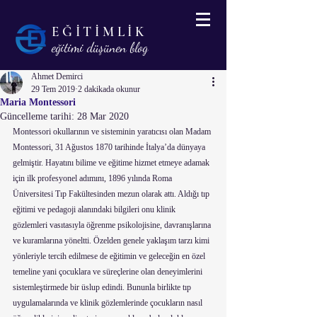
EĞİTİMLİK
eğitimi düşünen blog
Ahmet Demirci
29 Tem 2019
2 dakikada okunur
Maria Montessori
Güncelleme tarihi:
28 Mar 2020
Montessori okullarının ve sisteminin yaratıcısı olan Madam 
Montessori, 31 Ağustos 1870 tarihinde İtalya’da dünyaya 
gelmiştir. Hayatını bilime ve eğitime hizmet etmeye adamak 
için ilk profesyonel adımını, 1896 yılında Roma 
Üniversitesi Tıp Fakültesinden mezun olarak attı. Aldığı tıp 
eğitimi ve pedagoji alanındaki bilgileri onu klinik 
gözlemleri vasıtasıyla öğrenme psikolojisine, davranışlarına 
ve kuramlarına yöneltti. Özelden genele yaklaşım tarzı kimi 
yönleriyle tercih edilmese de eğitimin ve geleceğin en özel 
temeline yani çocuklara ve süreçlerine olan deneyimlerini 
sistemleştirmede bir üslup edindi. Bununla birlikte tıp 
uygulamalarında ve klinik gözlemlerinde çocukların nasıl 