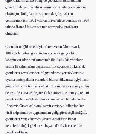
öğrendiklerini analiz etmiş ve çocukların bulundukları 
çevrelerinde yer alan durumların önemli olduğu sonucuna 
ulaşmıştır. Bulgularının sonucunda çalışmalarını 
genişletmek için 1901 yılında üniversiteye dönmüş ve 1904 
yılında Roma Üniversitesinde antropoloji profesörü 
olmuştur.
Çocukların eğitimine büyük önem veren Montessori, 
1906’da buradaki görevinden ayrılarak gerçek bir 
laboratuvar olan sınıf ortamında 60 kişilik bir yarınların 
takımı ile çalışmalara başlamıştır. İlk çocuk evini kurarak 
çocukların çevrelerinden bilgiyi edinme yeteneklerini ve 
uyarıcı materyallerin onlardaki bitmez tükenmez ilgiyi nasıl 
güdüleyip iç motivasyon oluşturduğunu gözlemlemiş ve bu 
deneyimlerini sistemleştirerek Montessori eğitim yöntemini 
geliştirmiştir. Geliştirdiği bu sistem ile okullardaki sınıfları 
‘Seçilmiş Ortamlar’ olarak tasvir etmiş ve kullanılan her 
türlü ekipmanın ve uygulamanın gelişigüzel seçilmediğini, 
çocukların yetişkinlerden yardım almaksızın kendi 
kendilerini doğal gözlem ve hayata dönük becerileri ile 
yetiştirmektedir.