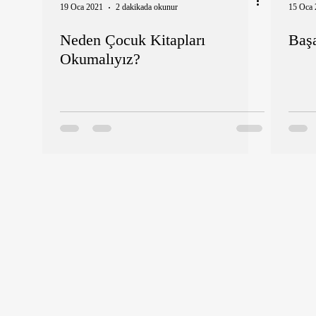
19 Oca 2021
2 dakikada okunur
15 Oca 
Neden Çocuk Kitapları
Başa
Okumalıyız?