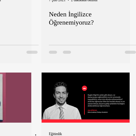
r
7 Şub 2021
2 dakikada okunur
Neden İngilizce
Öğrenemiyoruz?
Eğitimlik