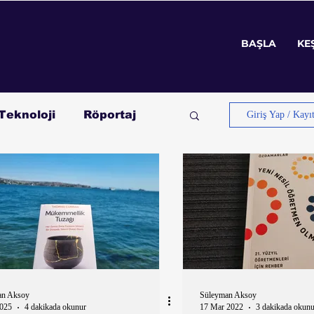
BAŞLA
KE
BAŞLA
KE
Teknoloji
Röportaj
Giriş Yap / Kayı
an Aksoy
Süleyman Aksoy
2025
4 dakikada okunur
17 Mar 2022
3 dakikada okunu