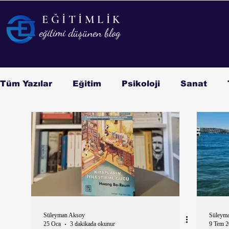
EĞİTİMLİK
EĞİTİMLİK
eğitimi düşünen blog
eğitimi düşünen blog
Tüm Yazılar
Eğitim
Psikoloji
Sanat
Kitap/Film
Biyografi
Süleyman Aksoy
Süleym
25 Oca
3 dakikada okunur
9 Tem 