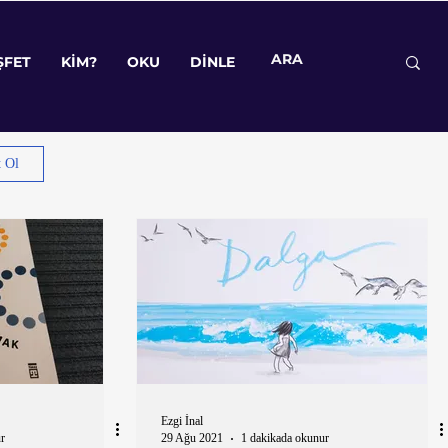
ŞFET
KİM?
OKU
DİNLE
ŞFET
KİM?
OKU
DİNLE
t Ol
Ezgi İnal
r
29 Ağu 2021
1 dakikada okunur