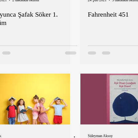
2021
2 dakikada okunur
24 Şub 2021
3 dakikada okunu
yunca Şafak Söker 1.
Fahrenheit 451
üm
k
Süleyman Aksoy