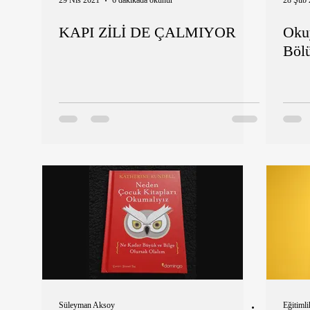
29 Nis 2021
6 dakikada okunur
28 Şub 
KAPI ZİLİ DE ÇALMIYOR
Oku
Böl
Süleyman Aksoy
Eğitimli