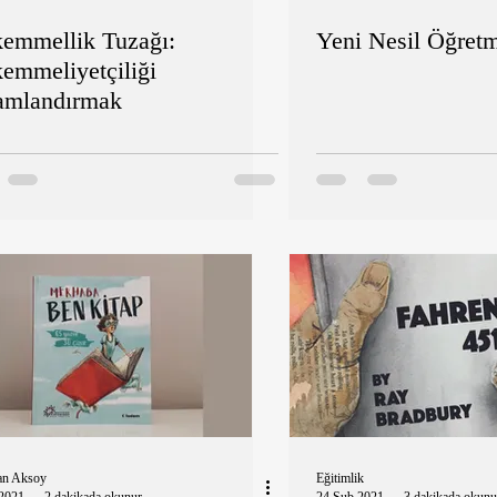
emmellik Tuzağı:
Yeni Nesil Öğret
emmeliyetçiliği
amlandırmak
an Aksoy
Eğitimlik